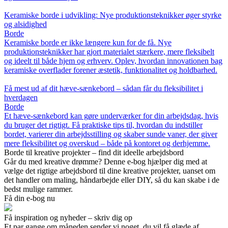
Keramiske borde i udvikling: Nye produktionsteknikker øger styrke
og alsidighed
Borde
Keramiske borde er ikke længere kun for de få. Nye
produktionsteknikker har gjort materialet stærkere, mere fleksibelt
og ideelt til både hjem og erhverv. Oplev, hvordan innovationen bag
keramiske overflader forener æstetik, funktionalitet og holdbarhed.
Få mest ud af dit hæve-sænkebord – sådan får du fleksibilitet i
hverdagen
Borde
Et hæve-sænkebord kan gøre underværker for din arbejdsdag, hvis
du bruger det rigtigt. Få praktiske tips til, hvordan du indstiller
bordet, varierer din arbejdsstilling og skaber sunde vaner, der giver
mere fleksibilitet og overskud – både på kontoret og derhjemme.
Borde til kreative projekter – find dit ideelle arbejdsbord
Går du med kreative drømme? Denne e-bog hjælper dig med at
vælge det rigtige arbejdsbord til dine kreative projekter, uanset om
det handler om maling, håndarbejde eller DIY, så du kan skabe i de
bedst mulige rammer.
Få din e-bog nu
Få inspiration og nyheder – skriv dig op
Et par gange om måneden sender vi noget, du vil få glæde af.