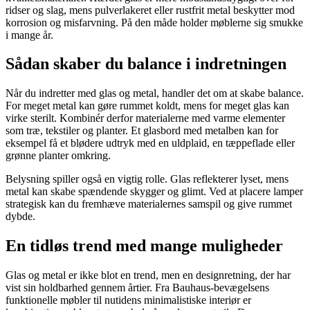
ridser og slag, mens pulverlakeret eller rustfrit metal beskytter mod
korrosion og misfarvning. På den måde holder møblerne sig smukke
i mange år.
Sådan skaber du balance i indretningen
Når du indretter med glas og metal, handler det om at skabe balance.
For meget metal kan gøre rummet koldt, mens for meget glas kan
virke sterilt. Kombinér derfor materialerne med varme elementer
som træ, tekstiler og planter. Et glasbord med metalben kan for
eksempel få et blødere udtryk med en uldplaid, en tæppeflade eller
grønne planter omkring.
Belysning spiller også en vigtig rolle. Glas reflekterer lyset, mens
metal kan skabe spændende skygger og glimt. Ved at placere lamper
strategisk kan du fremhæve materialernes samspil og give rummet
dybde.
En tidløs trend med mange muligheder
Glas og metal er ikke blot en trend, men en designretning, der har
vist sin holdbarhed gennem årtier. Fra Bauhaus-bevægelsens
funktionelle møbler til nutidens minimalistiske interiør er