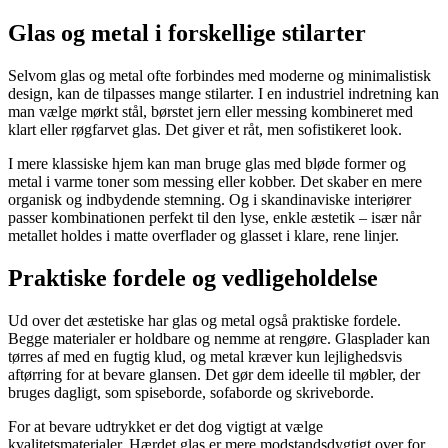
Glas og metal i forskellige stilarter
Selvom glas og metal ofte forbindes med moderne og minimalistisk
design, kan de tilpasses mange stilarter. I en industriel indretning kan
man vælge mørkt stål, børstet jern eller messing kombineret med
klart eller røgfarvet glas. Det giver et råt, men sofistikeret look.
I mere klassiske hjem kan man bruge glas med bløde former og
metal i varme toner som messing eller kobber. Det skaber en mere
organisk og indbydende stemning. Og i skandinaviske interiører
passer kombinationen perfekt til den lyse, enkle æstetik – især når
metallet holdes i matte overflader og glasset i klare, rene linjer.
Praktiske fordele og vedligeholdelse
Ud over det æstetiske har glas og metal også praktiske fordele.
Begge materialer er holdbare og nemme at rengøre. Glasplader kan
tørres af med en fugtig klud, og metal kræver kun lejlighedsvis
aftørring for at bevare glansen. Det gør dem ideelle til møbler, der
bruges dagligt, som spiseborde, sofaborde og skriveborde.
For at bevare udtrykket er det dog vigtigt at vælge
kvalitetsmaterialer. Hærdet glas er mere modstandsdygtigt over for