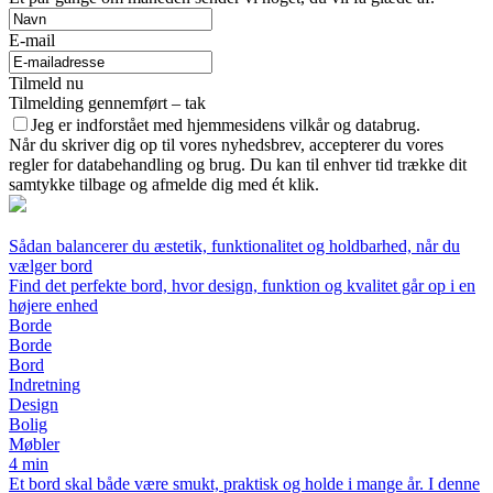
E-mail
Tilmeld nu
Tilmelding gennemført – tak
Jeg er indforstået med hjemmesidens vilkår og databrug.
Når du skriver dig op til vores nyhedsbrev, accepterer du vores
regler for databehandling og brug. Du kan til enhver tid trække dit
samtykke tilbage og afmelde dig med ét klik.
Sådan balancerer du æstetik, funktionalitet og holdbarhed, når du
vælger bord
Find det perfekte bord, hvor design, funktion og kvalitet går op i en
højere enhed
Borde
Borde
Bord
Indretning
Design
Bolig
Møbler
4 min
Et bord skal både være smukt, praktisk og holde i mange år. I denne