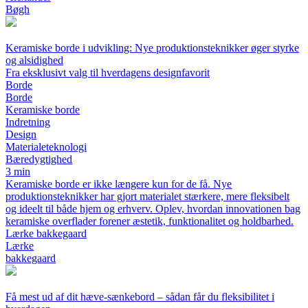
Bøgh
Keramiske borde i udvikling: Nye produktionsteknikker øger styrke
og alsidighed
Fra eksklusivt valg til hverdagens designfavorit
Borde
Borde
Keramiske borde
Indretning
Design
Materialeteknologi
Bæredygtighed
3 min
Keramiske borde er ikke længere kun for de få. Nye
produktionsteknikker har gjort materialet stærkere, mere fleksibelt
og ideelt til både hjem og erhverv. Oplev, hvordan innovationen bag
keramiske overflader forener æstetik, funktionalitet og holdbarhed.
Lærke bakkegaard
Lærke
bakkegaard
Få mest ud af dit hæve-sænkebord – sådan får du fleksibilitet i