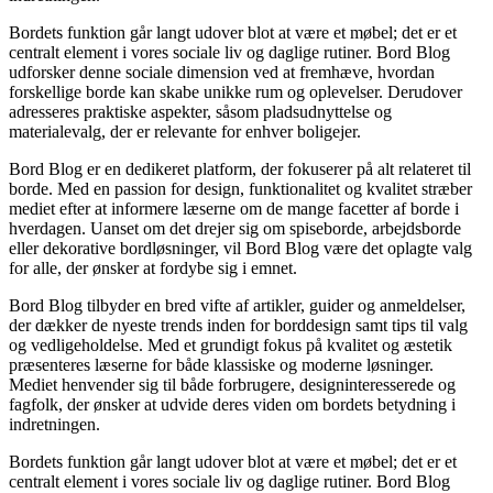
Bordets funktion går langt udover blot at være et møbel; det er et
centralt element i vores sociale liv og daglige rutiner. Bord Blog
udforsker denne sociale dimension ved at fremhæve, hvordan
forskellige borde kan skabe unikke rum og oplevelser. Derudover
adresseres praktiske aspekter, såsom pladsudnyttelse og
materialevalg, der er relevante for enhver boligejer.
Bord Blog er en dedikeret platform, der fokuserer på alt relateret til
borde. Med en passion for design, funktionalitet og kvalitet stræber
mediet efter at informere læserne om de mange facetter af borde i
hverdagen. Uanset om det drejer sig om spiseborde, arbejdsborde
eller dekorative bordløsninger, vil Bord Blog være det oplagte valg
for alle, der ønsker at fordybe sig i emnet.
Bord Blog tilbyder en bred vifte af artikler, guider og anmeldelser,
der dækker de nyeste trends inden for borddesign samt tips til valg
og vedligeholdelse. Med et grundigt fokus på kvalitet og æstetik
præsenteres læserne for både klassiske og moderne løsninger.
Mediet henvender sig til både forbrugere, designinteresserede og
fagfolk, der ønsker at udvide deres viden om bordets betydning i
indretningen.
Bordets funktion går langt udover blot at være et møbel; det er et
centralt element i vores sociale liv og daglige rutiner. Bord Blog