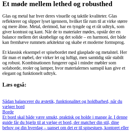
Et møde mellem lethed og robusthed
Glas og metal har hver deres visuelle og taktile kvaliteter. Glas
reflekterer og slipper lyset igennem, hvilket får rum til at virke større
og mere åbne. Metal, derimod, har en tyngde og et råt udtryk, som
giver kontrast og kant. Når de to materialer mødes, opstår der en
balance mellem det skrøbelige og det solide – en harmoni, der både
kan fremhæve rummets arkitektur og skabe et moderne formsprog.
Et klassisk eksempel er spisebordet med glasplade og metalstel. Her
får man et møbel, der virker let og luftigt, men samtidig står stabilt
og robust. Kombinationen fungerer også i mindre møbler som
sofaborde, reoler og lamper, hvor materialernes samspil kan give et
elegant og funktionelt udtryk.
Læs også:
Sådan balancerer du æstetik, funktionalitet og holdbarhed, når du
vælger bord
Borde
Et bord skal både være smukt, praktisk og holde i mange år. I denne
guide får du hjælp til at vælge et bord, der matcher din stil, dine
behov og din hverdag – uanset om det er til spisestuen, kontoret eller