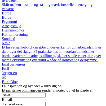
hverdagen
Skift mellem at sidde og stå – og mærk forskellen i energi og
velvære
Borde
Borde
Ergonomi
Arbejdsmiljø
Hjemmekontor
Kontorindretning
Sundhed
6 min
Et hæve-sænkebord kan gøre underværker for din arbejdsdag, hvis
du bruger det rigtigt. Få praktiske tips til, hvordan du indstiller
bordet, varierer din arbejdsstilling og skaber sunde vaner, der giver
mere fleksibilitet og overskud – både på kontoret og derhjemme.
Emil Jørgensen
Emil
Jørgensen
Bord Blog
Få inspiration og nyheder – skriv dig op
Et par gange om måneden sender vi noget, du vil få glæde af.
E-mail