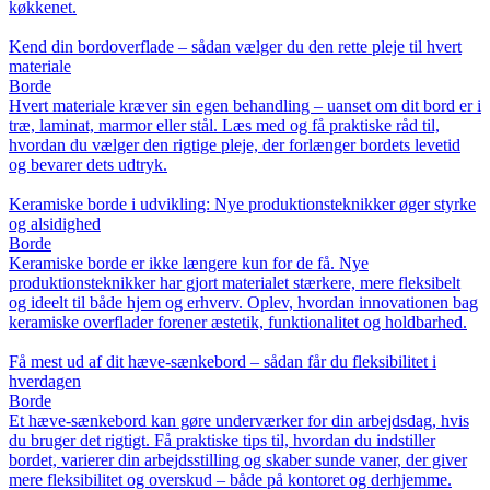
køkkenet.
Kend din bordoverflade – sådan vælger du den rette pleje til hvert
materiale
Borde
Hvert materiale kræver sin egen behandling – uanset om dit bord er i
træ, laminat, marmor eller stål. Læs med og få praktiske råd til,
hvordan du vælger den rigtige pleje, der forlænger bordets levetid
og bevarer dets udtryk.
Keramiske borde i udvikling: Nye produktionsteknikker øger styrke
og alsidighed
Borde
Keramiske borde er ikke længere kun for de få. Nye
produktionsteknikker har gjort materialet stærkere, mere fleksibelt
og ideelt til både hjem og erhverv. Oplev, hvordan innovationen bag
keramiske overflader forener æstetik, funktionalitet og holdbarhed.
Få mest ud af dit hæve-sænkebord – sådan får du fleksibilitet i
hverdagen
Borde
Et hæve-sænkebord kan gøre underværker for din arbejdsdag, hvis
du bruger det rigtigt. Få praktiske tips til, hvordan du indstiller
bordet, varierer din arbejdsstilling og skaber sunde vaner, der giver
mere fleksibilitet og overskud – både på kontoret og derhjemme.