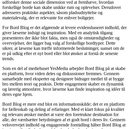
udforsker denne sociale dimension ved at fremhæve, hvordan
forskellige borde kan skabe unikke rum og oplevelser. Derudover
adresseres praktiske aspekter, såsom pladsudnyttelse og
materialevalg, der er relevante for enhver boligejer.
For Bord Blog er det afgørende at levere evidensbaseret indhold, der
giver læserne indsigt og inspiration. Med en analytisk tilgang
præsenteres der ikke blot fakta, men også de omstændigheder og
overvejelser, der ligger bag valg af forskellige bordtyper. Dette
sikrer, at læserne kan træffe informerede beslutninger, uanset om de
er på udkig efter et nyt bord eller blot ønsker at forstå de seneste
trends.
Som en del af mediehuset YesMedia arbejder Bord Blog på at skabe
en platform, hvor viden deles og diskussioner fremmes. Gennem
samarbejde med eksperter og designere bidrager mediet til at bygge
bro mellem teori og praksis. Dette engagement skaber en dynamisk
og lærerig atmosfære, hvor læserne kan finde inspiration og idéer til
deres egne hjem.
Bord Blog er mere end blot en informationskilde; det er en platform
for fællesskab og deling af erfaringer. Med et klart fokus på kvalitet
og relevans ønsker mediet at være den foretrukne destination for
alle, der værdsætter betydningen af et godt bord i deres liv. Gennem
velovervejet indhold og engagerende formidling håber Bord Blog at