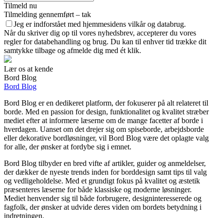
Tilmeld nu
Tilmelding gennemført – tak
Jeg er indforstået med hjemmesidens vilkår og databrug.
Når du skriver dig op til vores nyhedsbrev, accepterer du vores
regler for databehandling og brug. Du kan til enhver tid trække dit
samtykke tilbage og afmelde dig med ét klik.
Lær os at kende
Bord Blog
Bord Blog
Bord Blog er en dedikeret platform, der fokuserer på alt relateret til
borde. Med en passion for design, funktionalitet og kvalitet stræber
mediet efter at informere læserne om de mange facetter af borde i
hverdagen. Uanset om det drejer sig om spiseborde, arbejdsborde
eller dekorative bordløsninger, vil Bord Blog være det oplagte valg
for alle, der ønsker at fordybe sig i emnet.
Bord Blog tilbyder en bred vifte af artikler, guider og anmeldelser,
der dækker de nyeste trends inden for borddesign samt tips til valg
og vedligeholdelse. Med et grundigt fokus på kvalitet og æstetik
præsenteres læserne for både klassiske og moderne løsninger.
Mediet henvender sig til både forbrugere, designinteresserede og
fagfolk, der ønsker at udvide deres viden om bordets betydning i
indretningen.