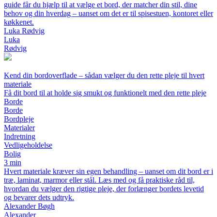
guide får du hjælp til at vælge et bord, der matcher din stil, dine
behov og din hverdag – uanset om det er til spisestuen, kontoret eller
køkkenet.
Luka Rødvig
Luka
Rødvig
Kend din bordoverflade – sådan vælger du den rette pleje til hvert
materiale
Få dit bord til at holde sig smukt og funktionelt med den rette pleje
Borde
Borde
Bordpleje
Materialer
Indretning
Vedligeholdelse
Bolig
3 min
Hvert materiale kræver sin egen behandling – uanset om dit bord er i
træ, laminat, marmor eller stål. Læs med og få praktiske råd til,
hvordan du vælger den rigtige pleje, der forlænger bordets levetid
og bevarer dets udtryk.
Alexander Bøgh
Alexander