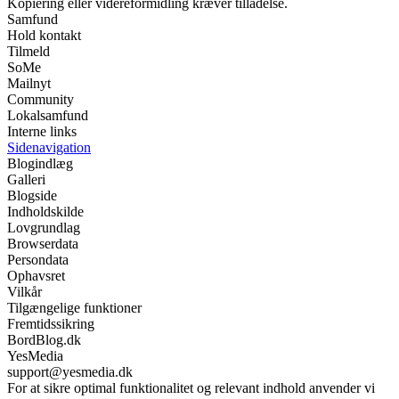
Kopiering eller videreformidling kræver tilladelse.
Samfund
Hold kontakt
Tilmeld
SoMe
Mailnyt
Community
Lokalsamfund
Interne links
Sidenavigation
Blogindlæg
Galleri
Blogside
Indholdskilde
Lovgrundlag
Browserdata
Persondata
Ophavsret
Vilkår
Tilgængelige funktioner
Fremtidssikring
BordBlog.dk
YesMedia
support@yesmedia.dk
For at sikre optimal funktionalitet og relevant indhold anvender vi