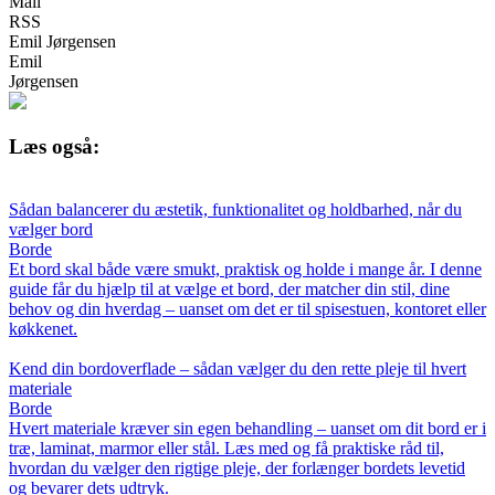
Mail
RSS
Emil Jørgensen
Emil
Jørgensen
Læs også:
Sådan balancerer du æstetik, funktionalitet og holdbarhed, når du
vælger bord
Borde
Et bord skal både være smukt, praktisk og holde i mange år. I denne
guide får du hjælp til at vælge et bord, der matcher din stil, dine
behov og din hverdag – uanset om det er til spisestuen, kontoret eller
køkkenet.
Kend din bordoverflade – sådan vælger du den rette pleje til hvert
materiale
Borde
Hvert materiale kræver sin egen behandling – uanset om dit bord er i
træ, laminat, marmor eller stål. Læs med og få praktiske råd til,
hvordan du vælger den rigtige pleje, der forlænger bordets levetid
og bevarer dets udtryk.